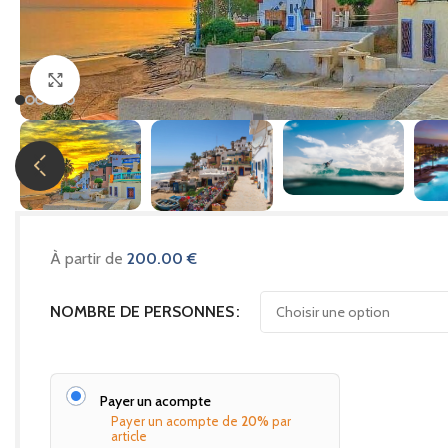
Cliquez pour agrandir
À partir de
200.00
€
NOMBRE DE PERSONNES
Payer un acompte
Payer un acompte de
20%
par
article