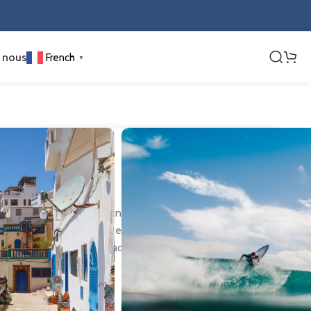
 nous
French
▼
ut
pêcheurs devenu un spot incontournable du surf au
gues parfaites pour tous les niveaux et de son ambiance
s fruits de mer frais et admirez un coucher de soleil