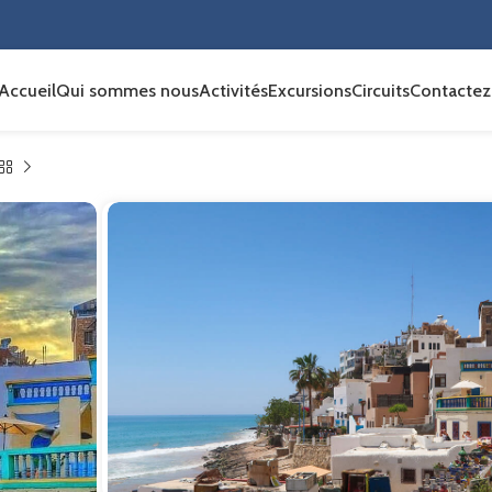
Accueil
Qui sommes nous
Activités
Excursions
Circuits
Contactez
Excursion à Taghazo
Plus d'informations
Découvrez
Taghazout
, un charmant village de 
Maroc. Profitez de ses plages dorées, de ses va
décontractée. Flânez sur la corniche, dégustez de
magique sur l’Atlantique.