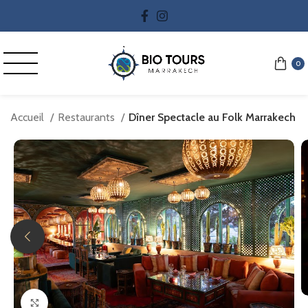
0
Accueil
Restaurants
Dîner Spectacle au Folk Marrakech
Cliquez pour agrandir